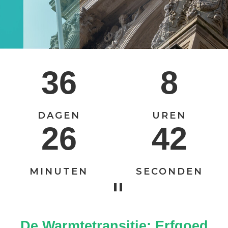
36
8
DAGEN
UREN
26
41
MINUTEN
SECONDEN
De Warmtetransitie: Erfgoed